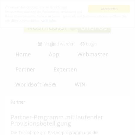
Wir verwenden Cookies, um die Qualität und
Akzeptieren
Benutzerfreundlichkeit der Webseite zu verbessern und
Ihnen einen besseren Service zu bieten. Wenn Sie auf Zustimmen klicken, erklären Sie
sich damit einverstanden.
Mehr Infos
Mitglied werden
Login
Home
App
Webmaster
Partner
Experten
Worldsoft-WSW
WIN
Partner
Partner-Programm mit laufender
Provisionsbeteiligung
Die Teilnahme am Partnerprogramm und die