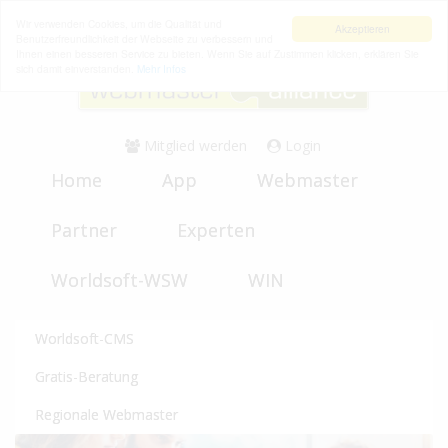
Wir verwenden Cookies, um die Qualität und
Akzeptieren
Benutzerfreundlichkeit der Webseite zu verbessern und
Ihnen einen besseren Service zu bieten. Wenn Sie auf Zustimmen klicken, erklären Sie
sich damit einverstanden.
Mehr Infos
Mitglied werden
Login
Home
App
Webmaster
Partner
Experten
Worldsoft-WSW
WIN
Worldsoft-CMS
Gratis-Beratung
Regionale Webmaster