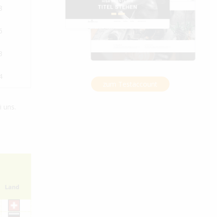
8
6
3
4
zum Testaccount
 uns.