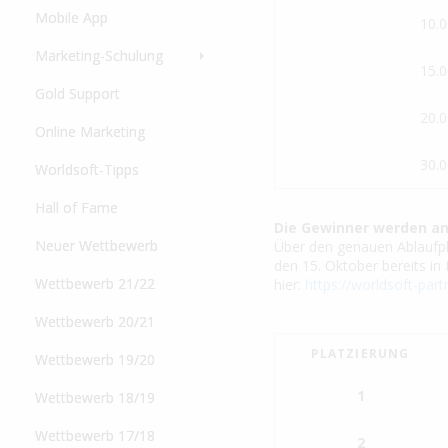
Mobile App
10.0
Marketing-Schulung
15.0
Gold Support
20.0
Online Marketing
30.0
Worldsoft-Tipps
Hall of Fame
Die Gewinner werden an
Neuer Wettbewerb
Über den genauen Ablaufpla
den 15. Oktober bereits in
Wettbewerb 21/22
hier:
https://worldsoft-par
Wettbewerb 20/21
PLATZIERUNG
Wettbewerb 19/20
1
Wettbewerb 18/19
Wettbewerb 17/18
2