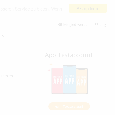
Akzeptieren
esseren Service zu bieten. Wenn
Mitglied werden
Login
IN
App Testaccount
Prämien:
zum Testaccount