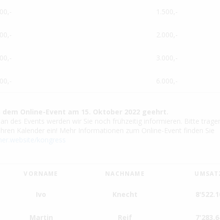
00,-
1.500,-
00,-
2.000,-
00,-
3.000,-
00,-
6.000,-
 dem Online-Event am 15. Oktober 2022 geehrt.
n des Events werden wir Sie noch frühzeitig informieren. Bitte tragen
 Ihren Kalender ein! Mehr Informationen zum Online-Event finden Sie
tner.website/kongress
VORNAME
NACHNAME
UMSAT
Ivo
Knecht
8'522.1
Martin
Reif
7'283.6