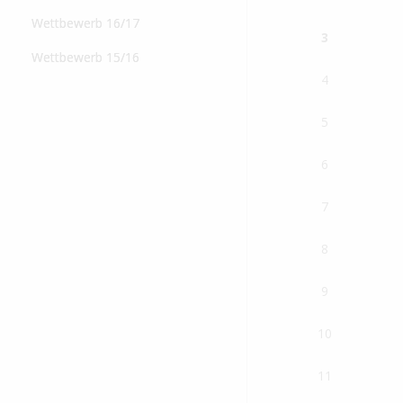
Wettbewerb 16/17
3
Wettbewerb 15/16
4
5
6
7
8
9
10
11