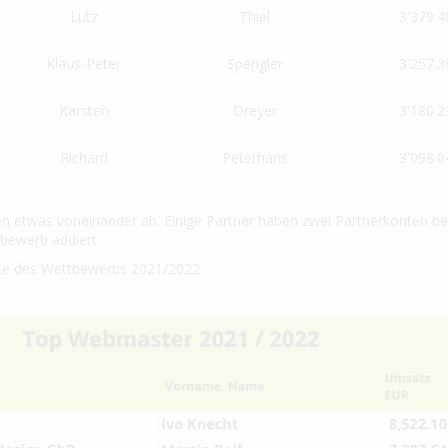
Lutz
Thiel
3'379.4
Klaus-Peter
Spengler
3'257.3
Karsten
Dreyer
3'180.2
Richard
Peterhans
3'098.0
n etwas voneinander ab. Einige Partner haben zwei Partnerkonten bei
bewerb addiert.
tate des Wettbewerbs 2021/2022: