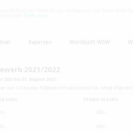
eundlichkeit der Webseite zu verbessern und Ihnen einen b
verstanden.
Mehr Infos
tner
Experten
Worldsoft-WSW
W
bewerb 2021/2022
r 2021
bis 31. August 2022
er von 12 Monaten folgenden Umsatz erreicht hat, erhielt folgende 
IN EURO
PRÄMIE IN EURO
00,-
300,-
00,-
600,-